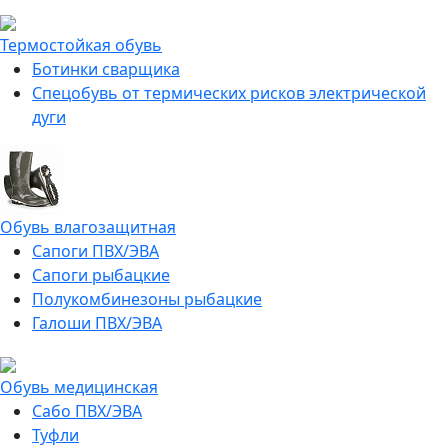
Термостойкая обувь
Ботинки сварщика
Спецобувь от термических рисков электрической
дуги
Обувь влагозащитная
Сапоги ПВХ/ЭВА
Сапоги рыбацкие
Полукомбинезоны рыбацкие
Галоши ПВХ/ЭВА
Обувь медицинская
Сабо ПВХ/ЭВА
Туфли