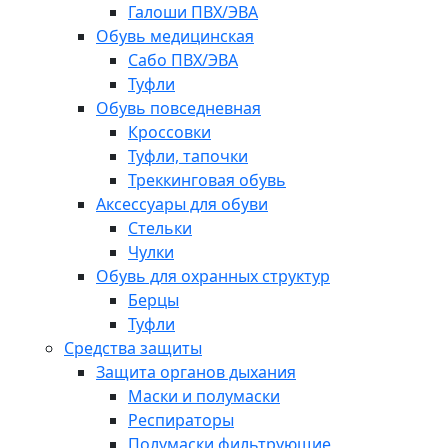
Галоши ПВХ/ЭВА
Обувь медицинская
Сабо ПВХ/ЭВА
Туфли
Обувь повседневная
Кроссовки
Туфли, тапочки
Треккинговая обувь
Аксессуары для обуви
Стельки
Чулки
Обувь для охранных структур
Берцы
Туфли
Средства защиты
Защита органов дыхания
Маски и полумаски
Респираторы
Полумаски фильтрующие