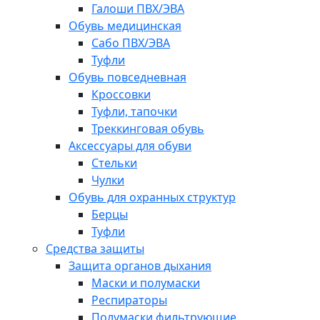
Галоши ПВХ/ЭВА
Обувь медицинская
Сабо ПВХ/ЭВА
Туфли
Обувь повседневная
Кроссовки
Туфли, тапочки
Треккинговая обувь
Аксессуары для обуви
Стельки
Чулки
Обувь для охранных структур
Берцы
Туфли
Средства защиты
Защита органов дыхания
Маски и полумаски
Респираторы
Полумаски фильтрующие