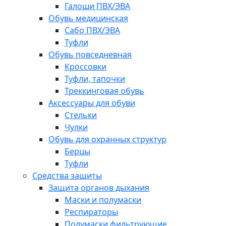
Галоши ПВХ/ЭВА
Обувь медицинская
Сабо ПВХ/ЭВА
Туфли
Обувь повседневная
Кроссовки
Туфли, тапочки
Треккинговая обувь
Аксессуары для обуви
Стельки
Чулки
Обувь для охранных структур
Берцы
Туфли
Средства защиты
Защита органов дыхания
Маски и полумаски
Респираторы
Полумаски фильтрующие