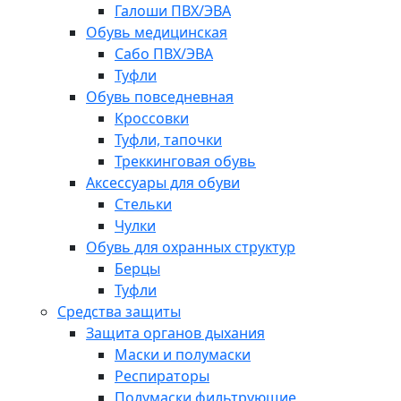
Галоши ПВХ/ЭВА
Обувь медицинская
Сабо ПВХ/ЭВА
Туфли
Обувь повседневная
Кроссовки
Туфли, тапочки
Треккинговая обувь
Аксессуары для обуви
Стельки
Чулки
Обувь для охранных структур
Берцы
Туфли
Средства защиты
Защита органов дыхания
Маски и полумаски
Респираторы
Полумаски фильтрующие