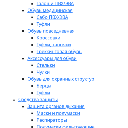
Галоши ПВХ/ЭВА
Обувь медицинская
Сабо ПВХ/ЭВА
Туфли
Обувь повседневная
Кроссовки
Туфли, тапочки
Треккинговая обувь
Аксессуары для обуви
Стельки
Чулки
Обувь для охранных структур
Берцы
Туфли
Средства защиты
Защита органов дыхания
Маски и полумаски
Респираторы
Полумаски фильтрующие