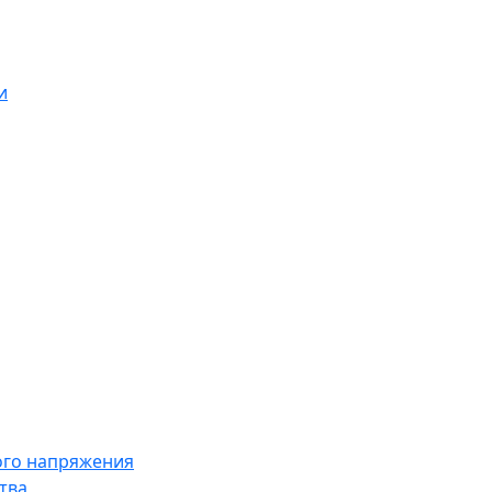
и
ого напряжения
тва