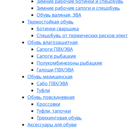
Зимние рабочие ботинки и спецобувь
Зимние рабочие сапоги и спецобувь
Обувь валяная, ЭВА
Термостойкая обувь
Ботинки сварщика
Спецобувь от термических рисков элект
Обувь влагозащитная
Сапоги ПВХ/ЭВА
Сапоги рыбацкие
Полукомбинезоны рыбацкие
Галоши ПВХ/ЭВА
Обувь медицинская
Сабо ПВХ/ЭВА
Туфли
Обувь повседневная
Кроссовки
Туфли, тапочки
Треккинговая обувь
Аксессуары для обуви