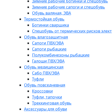
Зимние рабочие ботинки и спецобувь
Зимние рабочие сапоги и спецобувь
Обувь валяная, ЭВА
Термостойкая обувь
Ботинки сварщика
Спецобувь от термических рисков элект
Обувь влагозащитная
Сапоги ПВХ/ЭВА
Сапоги рыбацкие
Полукомбинезоны рыбацкие
Галоши ПВХ/ЭВА
Обувь медицинская
Сабо ПВХ/ЭВА
Туфли
Обувь повседневная
Кроссовки
Туфли, тапочки
Треккинговая обувь
Аксессуары для обуви