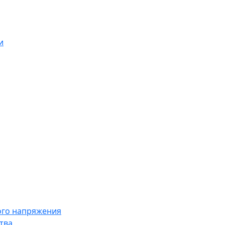
и
ого напряжения
тва