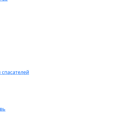
 спасателей
увь