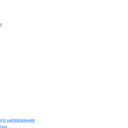
и
ого напряжения
тва