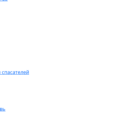
 спасателей
увь