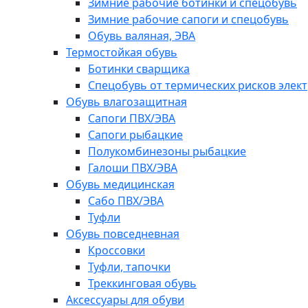
Зимние рабочие ботинки и спецобувь
Зимние рабочие сапоги и спецобувь
Обувь валяная, ЭВА
Термостойкая обувь
Ботинки сварщика
Спецобувь от термических рисков элект
Обувь влагозащитная
Сапоги ПВХ/ЭВА
Сапоги рыбацкие
Полукомбинезоны рыбацкие
Галоши ПВХ/ЭВА
Обувь медицинская
Сабо ПВХ/ЭВА
Туфли
Обувь повседневная
Кроссовки
Туфли, тапочки
Треккинговая обувь
Аксессуары для обуви