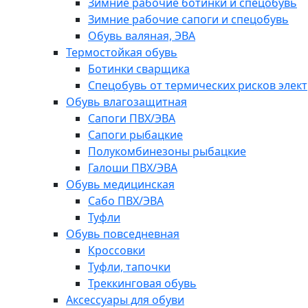
Зимние рабочие ботинки и спецобувь
Зимние рабочие сапоги и спецобувь
Обувь валяная, ЭВА
Термостойкая обувь
Ботинки сварщика
Спецобувь от термических рисков элект
Обувь влагозащитная
Сапоги ПВХ/ЭВА
Сапоги рыбацкие
Полукомбинезоны рыбацкие
Галоши ПВХ/ЭВА
Обувь медицинская
Сабо ПВХ/ЭВА
Туфли
Обувь повседневная
Кроссовки
Туфли, тапочки
Треккинговая обувь
Аксессуары для обуви