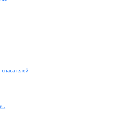
 спасателей
увь