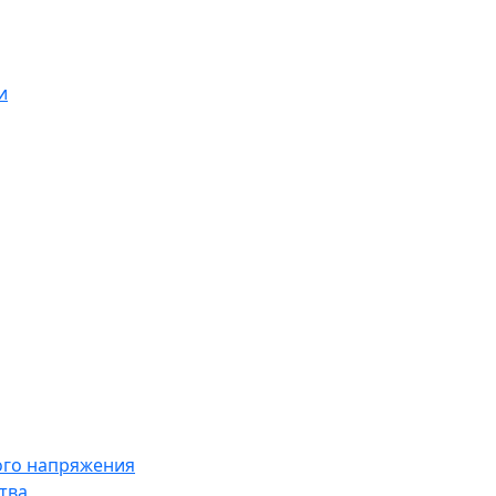
и
ого напряжения
тва