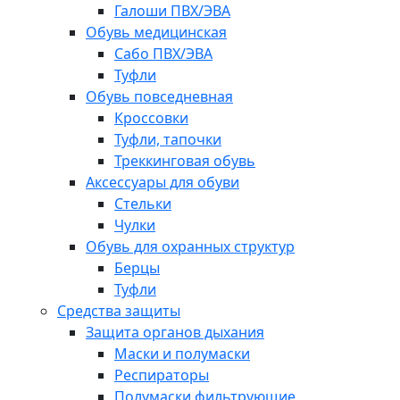
Галоши ПВХ/ЭВА
Обувь медицинская
Сабо ПВХ/ЭВА
Туфли
Обувь повседневная
Кроссовки
Туфли, тапочки
Треккинговая обувь
Аксессуары для обуви
Стельки
Чулки
Обувь для охранных структур
Берцы
Туфли
Средства защиты
Защита органов дыхания
Маски и полумаски
Респираторы
Полумаски фильтрующие