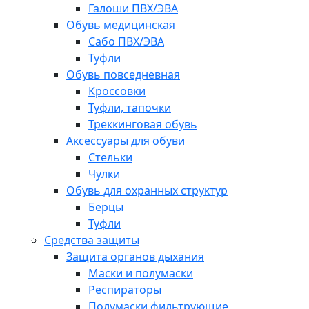
Галоши ПВХ/ЭВА
Обувь медицинская
Сабо ПВХ/ЭВА
Туфли
Обувь повседневная
Кроссовки
Туфли, тапочки
Треккинговая обувь
Аксессуары для обуви
Стельки
Чулки
Обувь для охранных структур
Берцы
Туфли
Средства защиты
Защита органов дыхания
Маски и полумаски
Респираторы
Полумаски фильтрующие